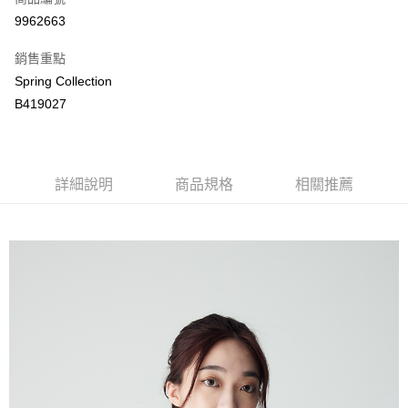
LINE Pay
9962663
Apple Pay
銷售重點
街口支付
Spring Collection
B419027
悠遊付
ATM付款
詳細說明
商品規格
相關推薦
運送方式
付款後全家取貨
每筆NT$80，滿NT$2,000(含以上)免運費
付款後萊爾富取貨
每筆NT$80，滿NT$2,000(含以上)免運費
付款後7-11取貨
每筆NT$80，滿NT$2,000(含以上)免運費
宅配