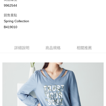
LINE Pay
9962544
Apple Pay
銷售重點
街口支付
Spring Collection
B419010
悠遊付
ATM付款
詳細說明
商品規格
相關推薦
運送方式
付款後全家取貨
每筆NT$80，滿NT$2,000(含以上)免運費
付款後萊爾富取貨
每筆NT$80，滿NT$2,000(含以上)免運費
付款後7-11取貨
每筆NT$80，滿NT$2,000(含以上)免運費
宅配