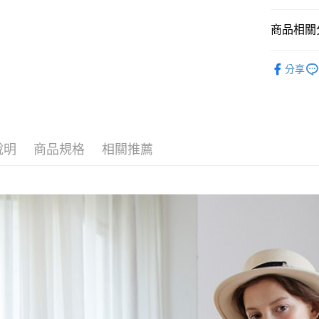
悠遊付
商品相關分
ATM付款
精選折扣
分享
【上身類
運送方式
付款後全
每筆NT$8
說明
商品規格
相關推薦
付款後萊
每筆NT$8
付款後7-1
每筆NT$8
宅配
每筆NT$8
離島
每筆NT$1