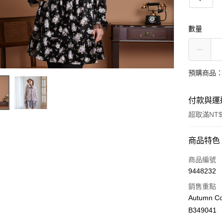
數量
預購商品：
付款與運
超取滿NT$
付款方式
商品特色
信用卡一
商品編號
9448232
LINE Pay
銷售重點
Apple Pay
Autumn Co
B349041
街口支付