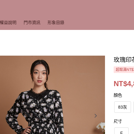
權益說明
門市資訊
形象目錄
玫瑰印
超取滿NT$
NT$4,
顏色
83灰
尺寸
F