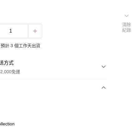
清除
紀錄
預計 3 個工作天出貨
送方式
2,000免運
次付款
llection