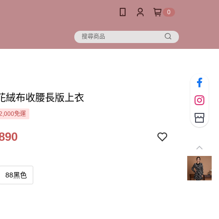
0
花絨布收腰長版上衣
2,000免運
890
88黑色