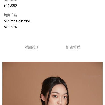
LINE Pay
9448080
Apple Pay
銷售重點
街口支付
Autumn Collection
B349020
悠遊付
ATM付款
詳細說明
相關推薦
運送方式
付款後全家取貨
每筆NT$80，滿NT$2,000(含以上)免運費
付款後萊爾富取貨
每筆NT$80，滿NT$2,000(含以上)免運費
付款後7-11取貨
每筆NT$80，滿NT$2,000(含以上)免運費
宅配