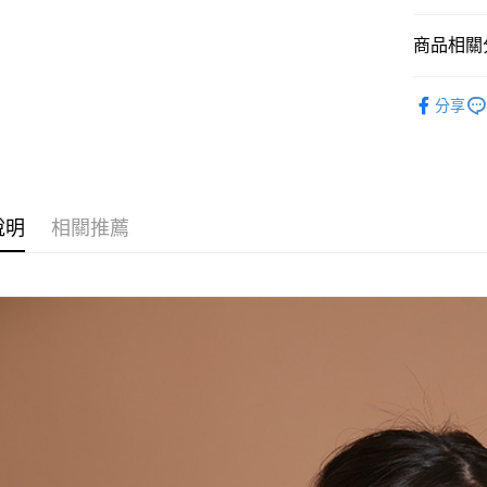
悠遊付
商品相關分
ATM付款
精選折扣
分享
【上身類
運送方式
付款後全
每筆NT$8
說明
相關推薦
付款後萊
每筆NT$8
付款後7-1
每筆NT$8
宅配
每筆NT$8
離島
每筆NT$1