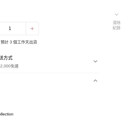
清除
紀錄
預計 3 個工作天出貨
送方式
2,000免運
次付款
llection