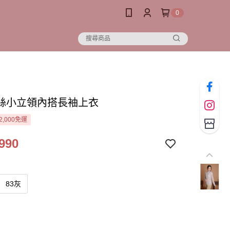
0
絲小立領內搭長袖上衣
2,000免運
990
83灰