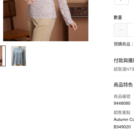
數量
預購商品：
付款與運
超取滿NT$
付款方式
商品特色
信用卡一
商品編號
9448080
LINE Pay
銷售重點
Apple Pay
Autumn Co
B349020
街口支付