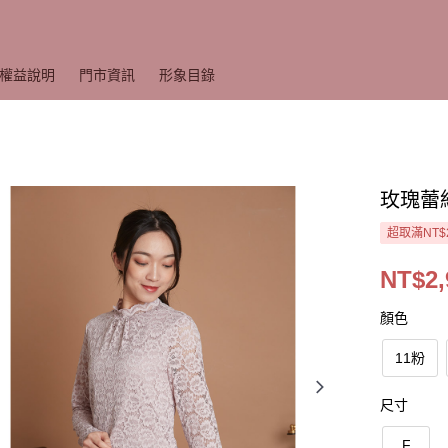
權益說明
門市資訊
形象目錄
玫瑰蕾
超取滿NT$
NT$2,
顏色
11粉
尺寸
F