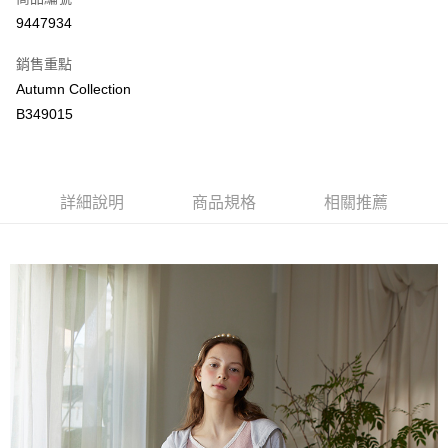
LINE Pay
9447934
Apple Pay
銷售重點
街口支付
Autumn Collection
B349015
悠遊付
ATM付款
詳細說明
商品規格
相關推薦
運送方式
付款後全家取貨
每筆NT$80，滿NT$2,000(含以上)免運費
付款後萊爾富取貨
每筆NT$80，滿NT$2,000(含以上)免運費
付款後7-11取貨
每筆NT$80，滿NT$2,000(含以上)免運費
宅配