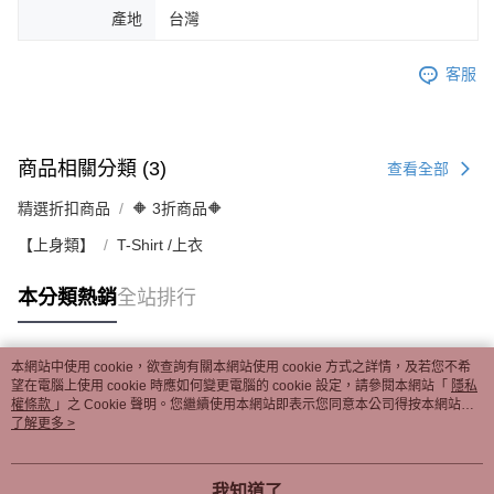
產地
台灣
客服
商品相關分類 (3)
查看全部
精選折扣商品
🔶 3折商品🔶
【上身類】
T-Shirt /上衣
本分類熱銷
全站排行
本網站中使用 cookie，欲查詢有關本網站使用 cookie 方式之詳情，及若您不希
熱門標籤
望在電腦上使用 cookie 時應如何變更電腦的 cookie 設定，請參閱本網站「
隱私
權條款
」之 Cookie 聲明。您繼續使用本網站即表示您同意本公司得按本網站使
用條款之 Cookie 聲明使用 cookie。
了解更多 >
我知道了