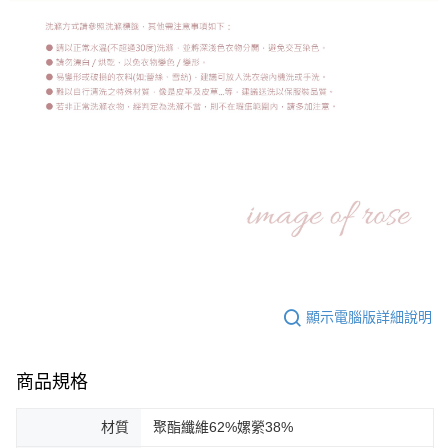
顯示電腦版詳細說明
商品規格
材質
聚酯纖維62%嫘縈38%