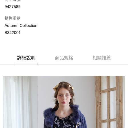
LINE Pay
9427589
Apple Pay
銷售重點
街口支付
Autumn Collection
B342001
悠遊付
ATM付款
詳細說明
商品規格
相關推薦
運送方式
付款後全家取貨
每筆NT$80，滿NT$2,000(含以上)免運費
付款後萊爾富取貨
每筆NT$80，滿NT$2,000(含以上)免運費
付款後7-11取貨
每筆NT$80，滿NT$2,000(含以上)免運費
宅配