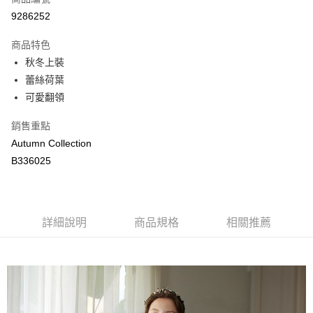
LINE Pay
9286252
Apple Pay
商品特色
街口支付
秋冬上裝
蕾絲荷葉
悠遊付
可愛翻領
ATM付款
銷售重點
Autumn Collection
運送方式
B336025
付款後全家取貨
每筆NT$80，滿NT$2,000(含以上)免運費
付款後萊爾富取貨
詳細說明
商品規格
相關推薦
每筆NT$80，滿NT$2,000(含以上)免運費
付款後7-11取貨
每筆NT$80，滿NT$2,000(含以上)免運費
宅配