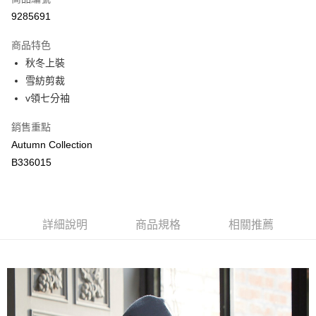
LINE Pay
9285691
Apple Pay
商品特色
街口支付
秋冬上裝
雪紡剪裁
悠遊付
v領七分袖
ATM付款
銷售重點
Autumn Collection
運送方式
B336015
付款後全家取貨
每筆NT$80，滿NT$2,000(含以上)免運費
付款後萊爾富取貨
詳細說明
商品規格
相關推薦
每筆NT$80，滿NT$2,000(含以上)免運費
付款後7-11取貨
每筆NT$80，滿NT$2,000(含以上)免運費
宅配