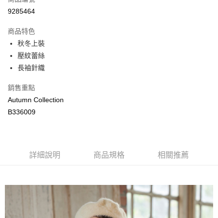
LINE Pay
9285464
Apple Pay
商品特色
街口支付
秋冬上裝
壓紋蕾絲
悠遊付
長袖針織
ATM付款
銷售重點
Autumn Collection
運送方式
B336009
付款後全家取貨
每筆NT$80，滿NT$2,000(含以上)免運費
付款後萊爾富取貨
詳細說明
商品規格
相關推薦
每筆NT$80，滿NT$2,000(含以上)免運費
付款後7-11取貨
每筆NT$80，滿NT$2,000(含以上)免運費
宅配