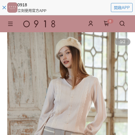
0918
開啟APP
立刻使用官方APP
0
1
/
2