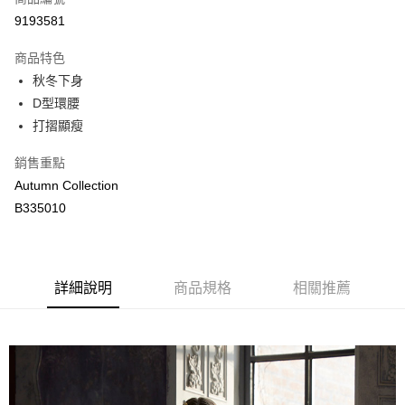
LINE Pay
9193581
Apple Pay
商品特色
街口支付
秋冬下身
D型環腰
悠遊付
打摺顯瘦
ATM付款
銷售重點
Autumn Collection
運送方式
B335010
付款後全家取貨
每筆NT$80，滿NT$2,000(含以上)免運費
付款後萊爾富取貨
詳細說明
商品規格
相關推薦
每筆NT$80，滿NT$2,000(含以上)免運費
付款後7-11取貨
每筆NT$80，滿NT$2,000(含以上)免運費
宅配