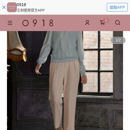
0918
開啟APP
立刻使用官方APP
0
1
/
2