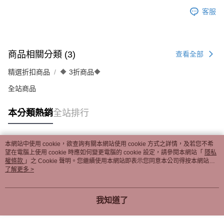
客服
商品相關分類 (3)
查看全部
精選折扣商品
🔶 3折商品🔶
全站商品
本分類熱銷
全站排行
本網站中使用 cookie，欲查詢有關本網站使用 cookie 方式之詳情，及若您不希
熱門標籤
望在電腦上使用 cookie 時應如何變更電腦的 cookie 設定，請參閱本網站「
隱私
權條款
」之 Cookie 聲明。您繼續使用本網站即表示您同意本公司得按本網站使
用條款之 Cookie 聲明使用 cookie。
了解更多 >
我知道了