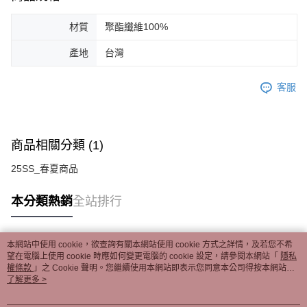
材質
聚酯纖維100%
產地
台灣
客服
商品相關分類 (1)
25SS_春夏商品
本分類熱銷
全站排行
本網站中使用 cookie，欲查詢有關本網站使用 cookie 方式之詳情，及若您不希
熱門標籤
望在電腦上使用 cookie 時應如何變更電腦的 cookie 設定，請參閱本網站「
隱私
權條款
」之 Cookie 聲明。您繼續使用本網站即表示您同意本公司得按本網站使
用條款之 Cookie 聲明使用 cookie。
了解更多 >