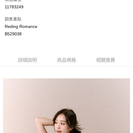
LINE Pay
11783249
Apple Pay
銷售重點
街口支付
Reding Romance
B529038
悠遊付
ATM付款
詳細說明
商品規格
相關推薦
運送方式
付款後全家取貨
每筆NT$80，滿NT$2,000(含以上)免運費
付款後萊爾富取貨
每筆NT$80，滿NT$2,000(含以上)免運費
付款後7-11取貨
每筆NT$80，滿NT$2,000(含以上)免運費
宅配