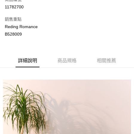
LINE Pay
11782700
Apple Pay
銷售重點
街口支付
Reding Romance
B528009
悠遊付
ATM付款
詳細說明
商品規格
相關推薦
運送方式
付款後全家取貨
每筆NT$80，滿NT$2,000(含以上)免運費
付款後萊爾富取貨
每筆NT$80，滿NT$2,000(含以上)免運費
付款後7-11取貨
每筆NT$80，滿NT$2,000(含以上)免運費
宅配