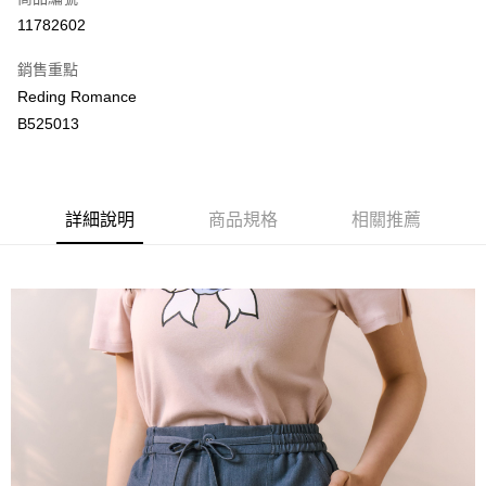
LINE Pay
11782602
Apple Pay
銷售重點
街口支付
Reding Romance
B525013
悠遊付
ATM付款
詳細說明
商品規格
相關推薦
運送方式
付款後全家取貨
每筆NT$80，滿NT$2,000(含以上)免運費
付款後萊爾富取貨
每筆NT$80，滿NT$2,000(含以上)免運費
付款後7-11取貨
每筆NT$80，滿NT$2,000(含以上)免運費
宅配