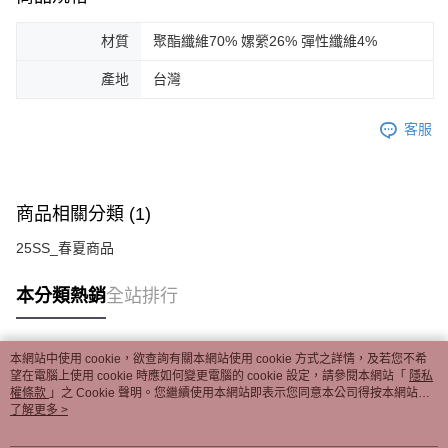
材質
聚酯纖維70% 嫘縈26% 彈性纖維4%
產地
台灣
客服
商品相關分類 (1)
25SS_春夏商品
本分類熱銷
全站排行
本網站中使用 cookie，欲查詢有關本網站使用 cookie 方式之詳情，及若您不希
熱門標籤
望在電腦上使用 cookie 時應如何變更電腦的 cookie 設定，請參閱本網站「
隱私
權條款
」之 Cookie 聲明。您繼續使用本網站即表示您同意本公司得按本網站使
用條款之 Cookie 聲明使用 cookie。
了解更多 >