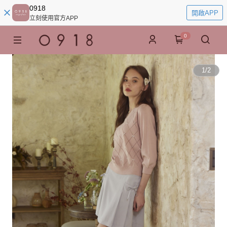
0918
開啟APP
立刻使用官方APP
0
1
/
2