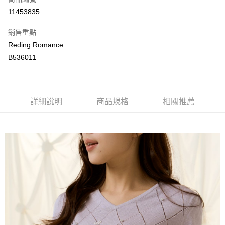
LINE Pay
11453835
Apple Pay
銷售重點
街口支付
Reding Romance
B536011
悠遊付
ATM付款
詳細說明
商品規格
相關推薦
運送方式
付款後全家取貨
每筆NT$80，滿NT$2,000(含以上)免運費
付款後萊爾富取貨
每筆NT$80，滿NT$2,000(含以上)免運費
付款後7-11取貨
每筆NT$80，滿NT$2,000(含以上)免運費
宅配