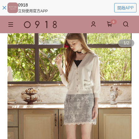
0918
開啟APP
立刻使用官方APP
0
1
/
2