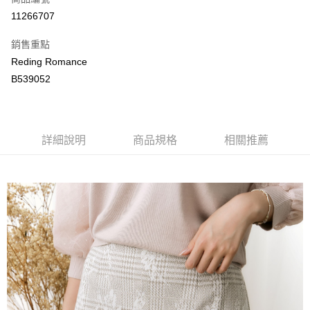
LINE Pay
11266707
Apple Pay
銷售重點
街口支付
Reding Romance
B539052
悠遊付
ATM付款
詳細說明
商品規格
相關推薦
運送方式
付款後全家取貨
每筆NT$80，滿NT$2,000(含以上)免運費
付款後萊爾富取貨
每筆NT$80，滿NT$2,000(含以上)免運費
付款後7-11取貨
每筆NT$80，滿NT$2,000(含以上)免運費
宅配