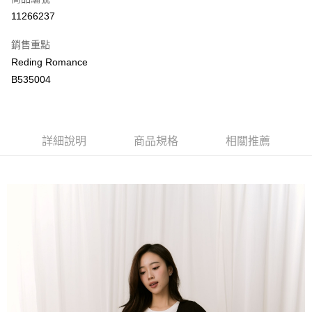
LINE Pay
11266237
Apple Pay
銷售重點
街口支付
Reding Romance
B535004
悠遊付
ATM付款
詳細說明
商品規格
相關推薦
運送方式
付款後全家取貨
每筆NT$80，滿NT$2,000(含以上)免運費
付款後萊爾富取貨
每筆NT$80，滿NT$2,000(含以上)免運費
付款後7-11取貨
每筆NT$80，滿NT$2,000(含以上)免運費
宅配