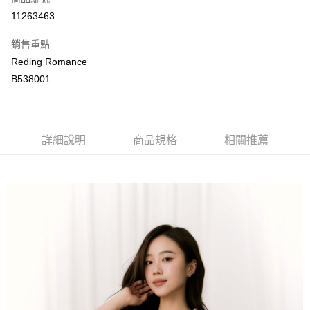
LINE Pay
11263463
Apple Pay
銷售重點
街口支付
Reding Romance
B538001
悠遊付
ATM付款
詳細說明
商品規格
相關推薦
運送方式
付款後全家取貨
每筆NT$80，滿NT$2,000(含以上)免運費
付款後萊爾富取貨
每筆NT$80，滿NT$2,000(含以上)免運費
付款後7-11取貨
每筆NT$80，滿NT$2,000(含以上)免運費
宅配