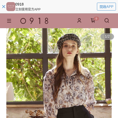
0918
開啟APP
立刻使用官方APP
0
1
/
2