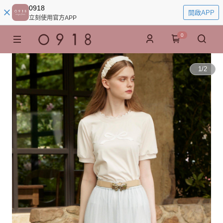
0918
開啟APP
立刻使用官方APP
0
1
/
2