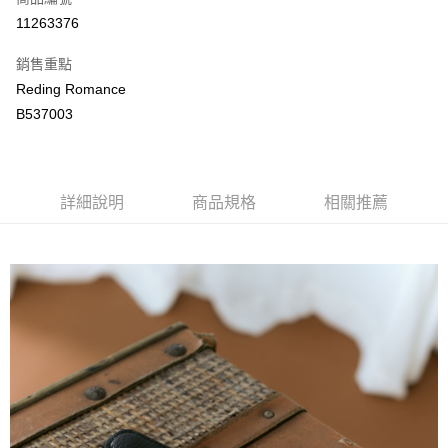
LINE Pay
11263376
Apple Pay
銷售重點
街口支付
Reding Romance
B537003
悠遊付
ATM付款
詳細說明
商品規格
相關推薦
運送方式
付款後全家取貨
每筆NT$80，滿NT$2,000(含以上)免運費
付款後萊爾富取貨
每筆NT$80，滿NT$2,000(含以上)免運費
付款後7-11取貨
每筆NT$80，滿NT$2,000(含以上)免運費
宅配