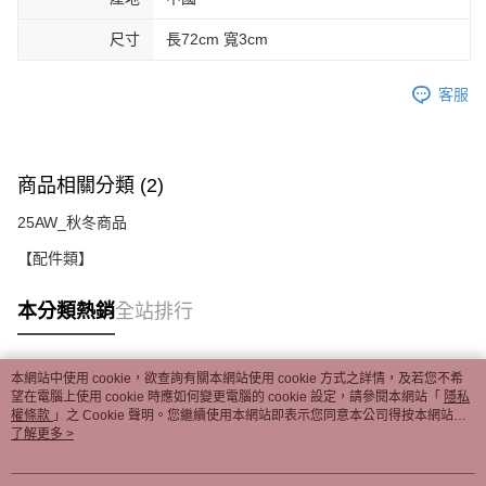
尺寸
長72cm 寬3cm
客服
商品相關分類 (2)
25AW_秋冬商品
【配件類】
本分類熱銷
全站排行
本網站中使用 cookie，欲查詢有關本網站使用 cookie 方式之詳情，及若您不希
熱門標籤
望在電腦上使用 cookie 時應如何變更電腦的 cookie 設定，請參閱本網站「
隱私
權條款
」之 Cookie 聲明。您繼續使用本網站即表示您同意本公司得按本網站使
用條款之 Cookie 聲明使用 cookie。
了解更多 >