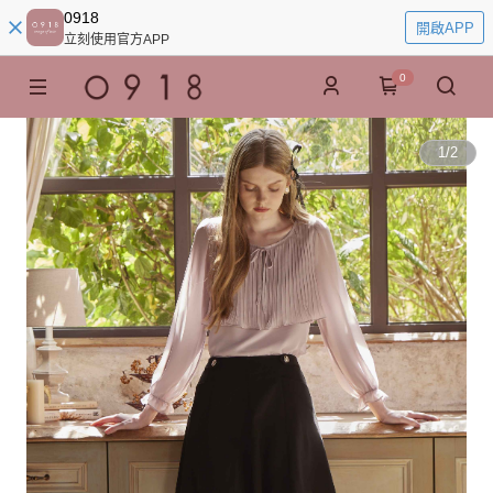
0918
開啟APP
立刻使用官方APP
0
1
/
2