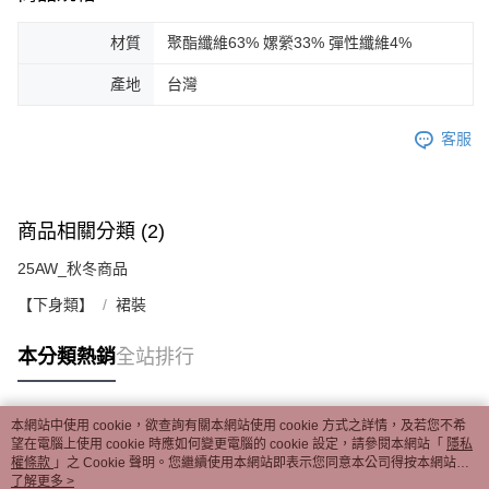
材質
聚酯纖維63% 嫘縈33% 彈性纖維4%
產地
台灣
客服
商品相關分類 (2)
25AW_秋冬商品
【下身類】
裙裝
本分類熱銷
全站排行
本網站中使用 cookie，欲查詢有關本網站使用 cookie 方式之詳情，及若您不希
熱門標籤
望在電腦上使用 cookie 時應如何變更電腦的 cookie 設定，請參閱本網站「
隱私
權條款
」之 Cookie 聲明。您繼續使用本網站即表示您同意本公司得按本網站使
用條款之 Cookie 聲明使用 cookie。
了解更多 >