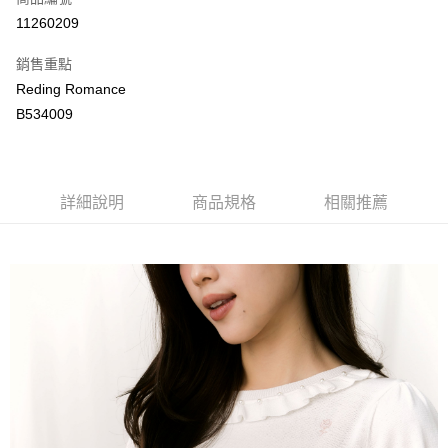
LINE Pay
11260209
Apple Pay
銷售重點
街口支付
Reding Romance
B534009
悠遊付
ATM付款
詳細說明
商品規格
相關推薦
運送方式
付款後全家取貨
每筆NT$80，滿NT$2,000(含以上)免運費
付款後萊爾富取貨
每筆NT$80，滿NT$2,000(含以上)免運費
付款後7-11取貨
每筆NT$80，滿NT$2,000(含以上)免運費
宅配