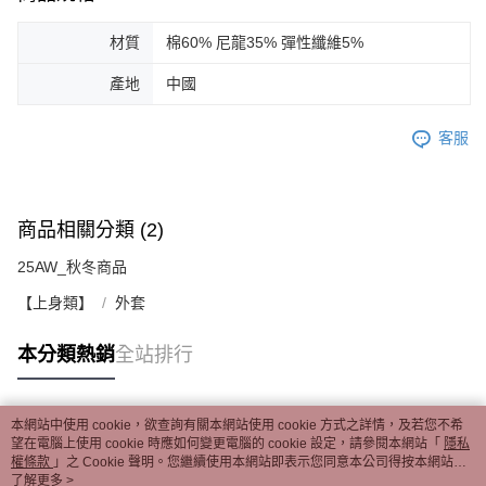
材質
棉60% 尼龍35% 彈性纖維5%
產地
中國
客服
商品相關分類 (2)
25AW_秋冬商品
【上身類】
外套
本分類熱銷
全站排行
本網站中使用 cookie，欲查詢有關本網站使用 cookie 方式之詳情，及若您不希
熱門標籤
望在電腦上使用 cookie 時應如何變更電腦的 cookie 設定，請參閱本網站「
隱私
權條款
」之 Cookie 聲明。您繼續使用本網站即表示您同意本公司得按本網站使
用條款之 Cookie 聲明使用 cookie。
了解更多 >