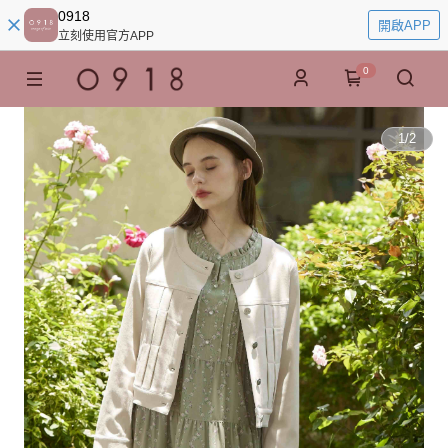
0918
開啟APP
立刻使用官方APP
0
1
/
2