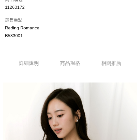
LINE Pay
11260172
Apple Pay
銷售重點
街口支付
Reding Romance
B533001
悠遊付
ATM付款
詳細說明
商品規格
相關推薦
運送方式
付款後全家取貨
每筆NT$80，滿NT$2,000(含以上)免運費
付款後萊爾富取貨
每筆NT$80，滿NT$2,000(含以上)免運費
付款後7-11取貨
每筆NT$80，滿NT$2,000(含以上)免運費
宅配