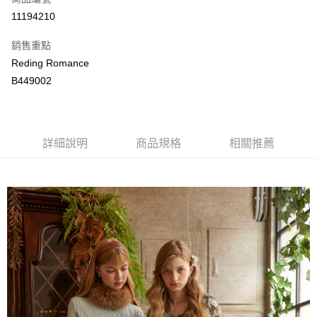
LINE Pay
11194210
Apple Pay
銷售重點
街口支付
Reding Romance
B449002
悠遊付
ATM付款
詳細說明
商品規格
相關推薦
運送方式
付款後全家取貨
每筆NT$80，滿NT$2,000(含以上)免運費
付款後萊爾富取貨
每筆NT$80，滿NT$2,000(含以上)免運費
付款後7-11取貨
每筆NT$80，滿NT$2,000(含以上)免運費
宅配