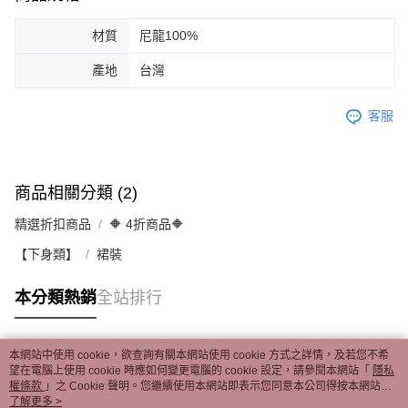
材質
尼龍100%
產地
台灣
客服
商品相關分類 (2)
精選折扣商品
🔶 4折商品🔶
【下身類】
裙裝
本分類熱銷
全站排行
本網站中使用 cookie，欲查詢有關本網站使用 cookie 方式之詳情，及若您不希
熱門標籤
望在電腦上使用 cookie 時應如何變更電腦的 cookie 設定，請參閱本網站「
隱私
權條款
」之 Cookie 聲明。您繼續使用本網站即表示您同意本公司得按本網站使
用條款之 Cookie 聲明使用 cookie。
了解更多 >