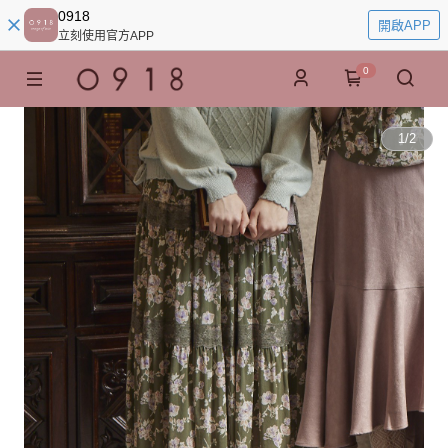
0918
開啟APP
立刻使用官方APP
0
1
/
2