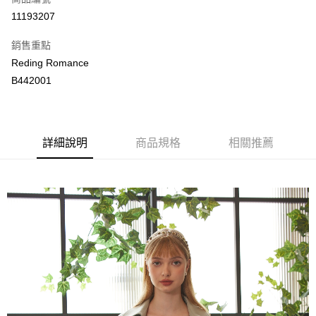
LINE Pay
11193207
Apple Pay
銷售重點
街口支付
Reding Romance
B442001
悠遊付
ATM付款
詳細說明
商品規格
相關推薦
運送方式
付款後全家取貨
每筆NT$80，滿NT$2,000(含以上)免運費
付款後萊爾富取貨
每筆NT$80，滿NT$2,000(含以上)免運費
付款後7-11取貨
每筆NT$80，滿NT$2,000(含以上)免運費
宅配