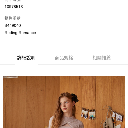
LINE Pay
10978513
Apple Pay
銷售重點
街口支付
B449040
Reding Romance
悠遊付
ATM付款
詳細說明
商品規格
相關推薦
運送方式
付款後全家取貨
每筆NT$80，滿NT$2,000(含以上)免運費
付款後萊爾富取貨
每筆NT$80，滿NT$2,000(含以上)免運費
付款後7-11取貨
每筆NT$80，滿NT$2,000(含以上)免運費
宅配