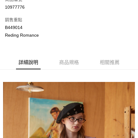
LINE Pay
10977776
Apple Pay
銷售重點
街口支付
B449014
Reding Romance
悠遊付
ATM付款
詳細說明
商品規格
相關推薦
運送方式
付款後全家取貨
每筆NT$80，滿NT$2,000(含以上)免運費
付款後萊爾富取貨
每筆NT$80，滿NT$2,000(含以上)免運費
付款後7-11取貨
每筆NT$80，滿NT$2,000(含以上)免運費
宅配