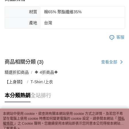
材質
棉65% 聚酯纖維35%
產地
台灣
客服
商品相關分類 (3)
查看全部
精選折扣商品
🔶 4折商品🔶
【上身類】
T-Shirt /上衣
本分類熱銷
全站排行
本網站中使用 cookie，欲查詢有關本網站使用 cookie 方式之詳情，及若您不希
熱門標籤
望在電腦上使用 cookie 時應如何變更電腦的 cookie 設定，請參閱本網站「
隱私
權條款
」之 Cookie 聲明。您繼續使用本網站即表示您同意本公司得按本網站使
用條款之 Cookie 聲明使用 cookie。
了解更多 >