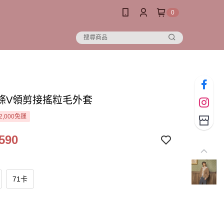
0
條V領剪接搖粒毛外套
2,000免運
590
71卡