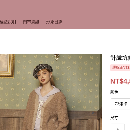
權益說明
門市資訊
形象目錄
針織坑
超取滿NT$
NT$4,
顏色
73淺卡
尺寸
F