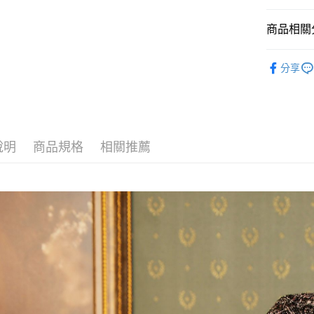
悠遊付
商品相關分
ATM付款
精選折扣
分享
【上身類
運送方式
【上身類
付款後全
每筆NT$8
說明
商品規格
相關推薦
付款後萊
每筆NT$8
付款後7-1
每筆NT$8
宅配
每筆NT$8
離島
每筆NT$1