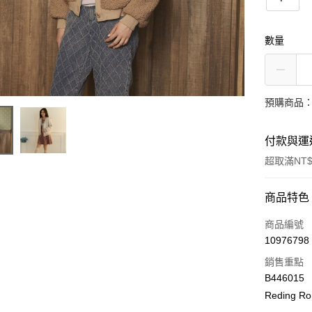
數量
預購商品：
付款與運
超取滿NT$
付款方式
商品特色
信用卡一
商品編號
10976798
LINE Pay
銷售重點
Apple Pay
B446015
Reding R
街口支付