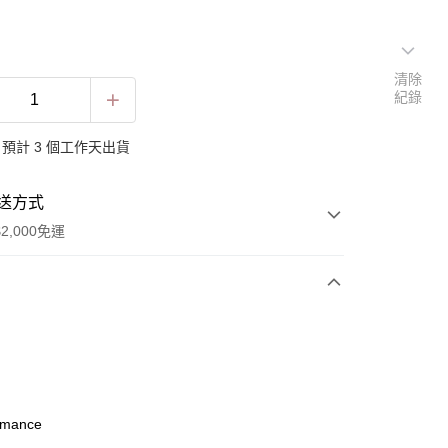
清除
紀錄
預計 3 個工作天出貨
送方式
2,000免運
次付款
omance