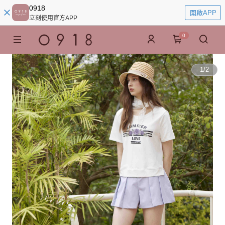
0918
開啟APP
立刻使用官方APP
0
1
/
2