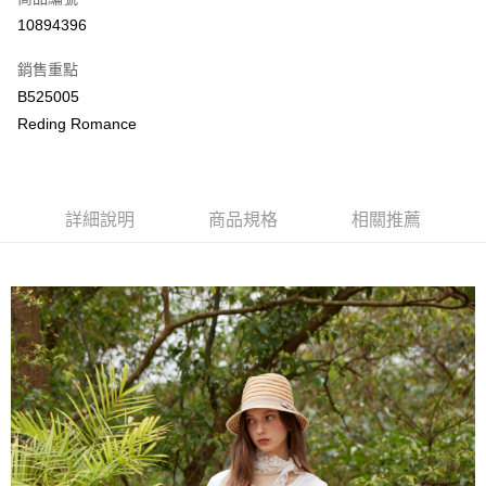
LINE Pay
10894396
Apple Pay
銷售重點
街口支付
B525005
Reding Romance
悠遊付
ATM付款
詳細說明
商品規格
相關推薦
運送方式
付款後全家取貨
每筆NT$80，滿NT$2,000(含以上)免運費
付款後萊爾富取貨
每筆NT$80，滿NT$2,000(含以上)免運費
付款後7-11取貨
每筆NT$80，滿NT$2,000(含以上)免運費
宅配