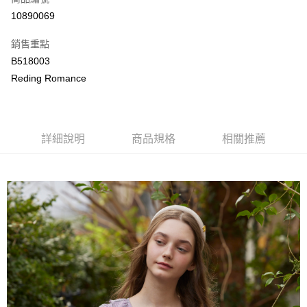
LINE Pay
10890069
Apple Pay
銷售重點
街口支付
B518003
Reding Romance
悠遊付
ATM付款
詳細說明
商品規格
相關推薦
運送方式
付款後全家取貨
每筆NT$80，滿NT$2,000(含以上)免運費
付款後萊爾富取貨
每筆NT$80，滿NT$2,000(含以上)免運費
付款後7-11取貨
每筆NT$80，滿NT$2,000(含以上)免運費
宅配