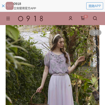
0918
開啟APP
立刻使用官方APP
0
1
/
2