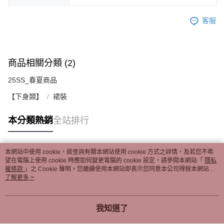
客服
商品相關分類 (2)
25SS_春夏商品
【下身類】
裙裝
本分類熱銷
全站排行
本網站中使用 cookie，欲查詢有關本網站使用 cookie 方式之詳情，及若您不希
熱門標籤
望在電腦上使用 cookie 時應如何變更電腦的 cookie 設定，請參閱本網站「
隱私
權條款
」之 Cookie 聲明。您繼續使用本網站即表示您同意本公司得按本網站使
用條款之 Cookie 聲明使用 cookie。
了解更多 >
我知道了