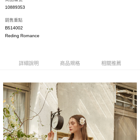
LINE Pay
10889353
Apple Pay
銷售重點
街口支付
B514002
Reding Romance
悠遊付
ATM付款
詳細說明
商品規格
相關推薦
運送方式
付款後全家取貨
每筆NT$80，滿NT$2,000(含以上)免運費
付款後萊爾富取貨
每筆NT$80，滿NT$2,000(含以上)免運費
付款後7-11取貨
每筆NT$80，滿NT$2,000(含以上)免運費
宅配