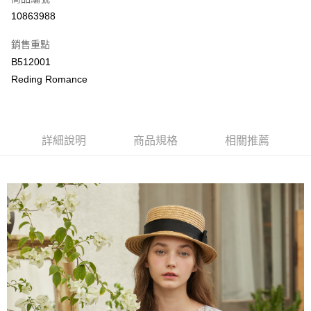
LINE Pay
10863988
Apple Pay
銷售重點
街口支付
B512001
Reding Romance
悠遊付
ATM付款
詳細說明
商品規格
相關推薦
運送方式
付款後全家取貨
每筆NT$80，滿NT$2,000(含以上)免運費
付款後萊爾富取貨
每筆NT$80，滿NT$2,000(含以上)免運費
付款後7-11取貨
每筆NT$80，滿NT$2,000(含以上)免運費
宅配