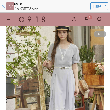
0918
開啟APP
立刻使用官方APP
0
1
/
2