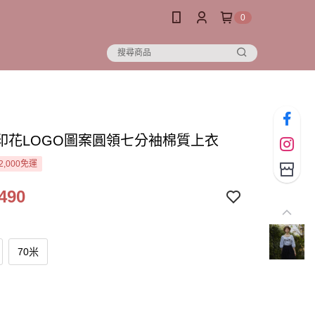
0
印花LOGO圖案圓領七分袖棉質上衣
2,000免運
490
70米