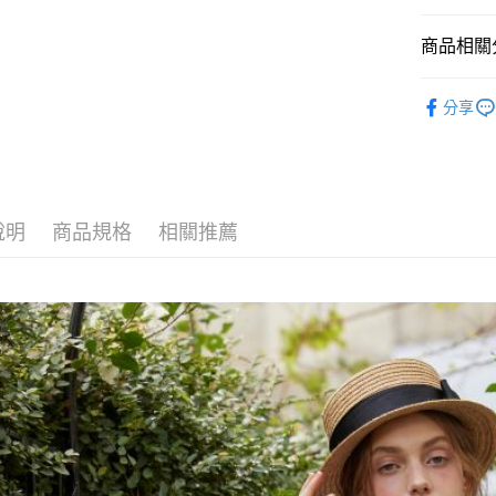
悠遊付
商品相關分
ATM付款
25SS_春
分享
【上身類
運送方式
付款後全
每筆NT$8
說明
商品規格
相關推薦
付款後萊
每筆NT$8
付款後7-1
每筆NT$8
宅配
每筆NT$8
離島
每筆NT$1