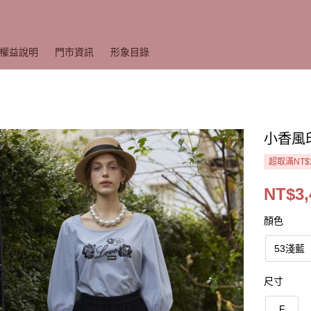
權益說明
門市資訊
形象目錄
小香風
超取滿NT$
NT$3,
顏色
53淺藍
尺寸
F