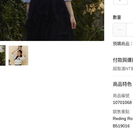
數量
預購商品：
付款與運
超取滿NT$
付款方式
商品特色
信用卡一
商品編號
10701068
LINE Pay
銷售重點
Apple Pay
Reding R
B519016
街口支付