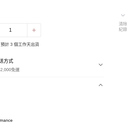
清除
紀錄
預計 3 個工作天出貨
送方式
2,000免運
次付款
omance