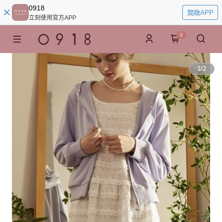
0918
開啟APP
立刻使用官方APP
0
1
/
2