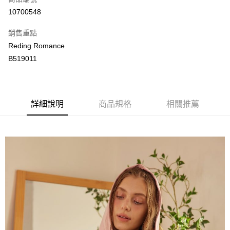
LINE Pay
10700548
Apple Pay
銷售重點
街口支付
Reding Romance
B519011
悠遊付
ATM付款
詳細說明
商品規格
相關推薦
運送方式
付款後全家取貨
每筆NT$80，滿NT$2,000(含以上)免運費
付款後萊爾富取貨
每筆NT$80，滿NT$2,000(含以上)免運費
付款後7-11取貨
每筆NT$80，滿NT$2,000(含以上)免運費
宅配