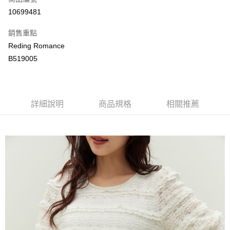
LINE Pay
10699481
Apple Pay
銷售重點
街口支付
Reding Romance
B519005
悠遊付
ATM付款
詳細說明
商品規格
相關推薦
運送方式
付款後全家取貨
每筆NT$80，滿NT$2,000(含以上)免運費
付款後萊爾富取貨
每筆NT$80，滿NT$2,000(含以上)免運費
付款後7-11取貨
每筆NT$80，滿NT$2,000(含以上)免運費
宅配