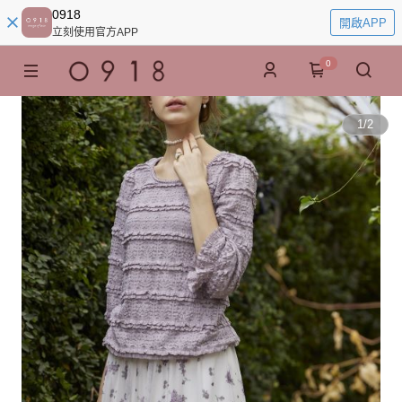
0918
開啟APP
立刻使用官方APP
0
1
/
2