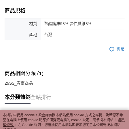
商品規格
材質
聚酯纖維95% 彈性纖維5%
產地
台灣
客服
商品相關分類 (1)
25SS_春夏商品
本分類熱銷
全站排行
本網站中使用 cookie，欲查詢有關本網站使用 cookie 方式之詳情，及若您不希
熱門標籤
望在電腦上使用 cookie 時應如何變更電腦的 cookie 設定，請參閱本網站「
隱私
權條款
」之 Cookie 聲明。您繼續使用本網站即表示您同意本公司得按本網站使