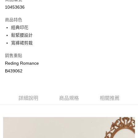
LINE Pay
10453636
Apple Pay
商品特色
街口支付
經典印花
鬆緊腰設計
悠遊付
寬褲裙剪裁
ATM付款
銷售重點
Reding Romance
運送方式
B439062
付款後全家取貨
每筆NT$80，滿NT$2,000(含以上)免運費
付款後萊爾富取貨
詳細說明
商品規格
相關推薦
每筆NT$80，滿NT$2,000(含以上)免運費
付款後7-11取貨
每筆NT$80，滿NT$2,000(含以上)免運費
宅配