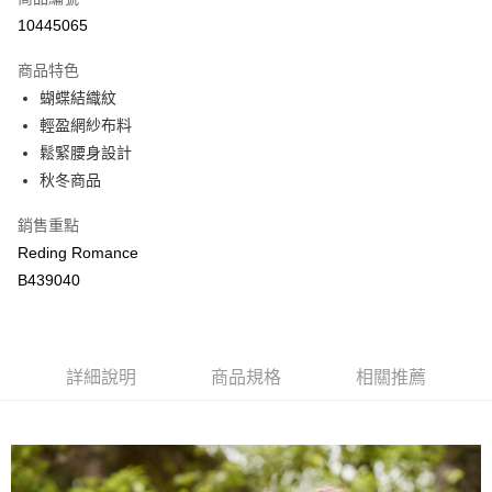
LINE Pay
10445065
Apple Pay
商品特色
街口支付
蝴蝶結織紋
輕盈網紗布料
悠遊付
鬆緊腰身設計
ATM付款
秋冬商品
銷售重點
運送方式
Reding Romance
付款後全家取貨
B439040
每筆NT$80，滿NT$2,000(含以上)免運費
付款後萊爾富取貨
每筆NT$80，滿NT$2,000(含以上)免運費
詳細說明
商品規格
相關推薦
付款後7-11取貨
每筆NT$80，滿NT$2,000(含以上)免運費
宅配