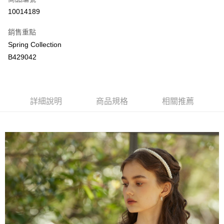
LINE Pay
10014189
Apple Pay
銷售重點
街口支付
Spring Collection
B429042
悠遊付
ATM付款
詳細說明
商品規格
相關推薦
運送方式
付款後全家取貨
每筆NT$80，滿NT$2,000(含以上)免運費
付款後萊爾富取貨
每筆NT$80，滿NT$2,000(含以上)免運費
付款後7-11取貨
每筆NT$80，滿NT$2,000(含以上)免運費
宅配