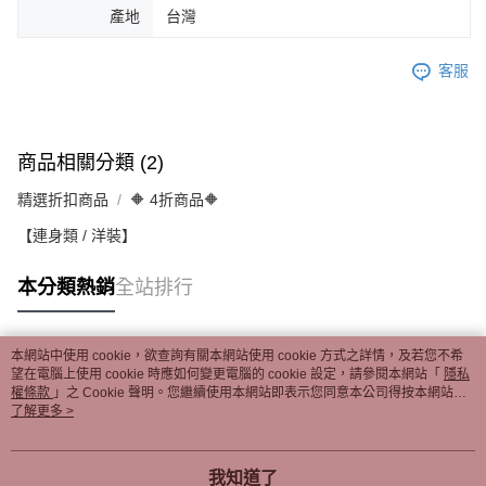
產地
台灣
客服
商品相關分類 (2)
精選折扣商品
🔶 4折商品🔶
【連身類 / 洋裝】
本分類熱銷
全站排行
本網站中使用 cookie，欲查詢有關本網站使用 cookie 方式之詳情，及若您不希
熱門標籤
望在電腦上使用 cookie 時應如何變更電腦的 cookie 設定，請參閱本網站「
隱私
權條款
」之 Cookie 聲明。您繼續使用本網站即表示您同意本公司得按本網站使
用條款之 Cookie 聲明使用 cookie。
了解更多 >
我知道了